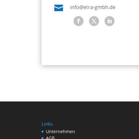

info@etra-gmbh.de
Links
Unternehmen
AGB