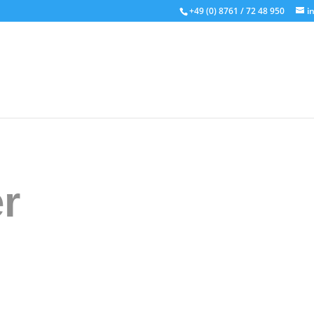
+49 (0) 8761 / 72 48 950
i
r