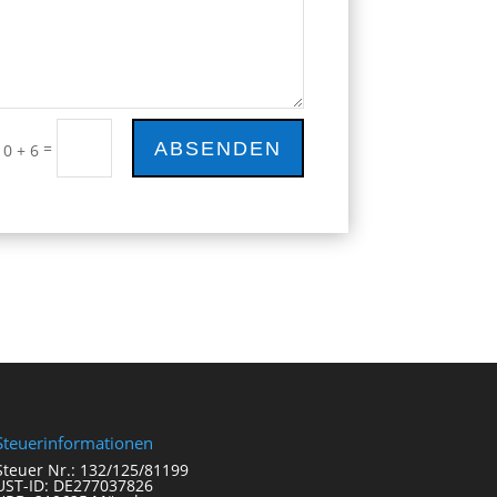
ABSENDEN
=
10 + 6
Steuerinformationen
Steuer Nr.: 132/125/81199
UST-ID: DE277037826